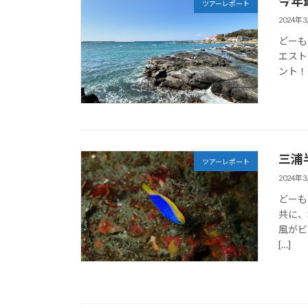
今年
ツアーレポート
2024年
どーも
エスト
ント！今
三浦
ツアーレポート
2024年
どーも
共に、
風がビ
[…]