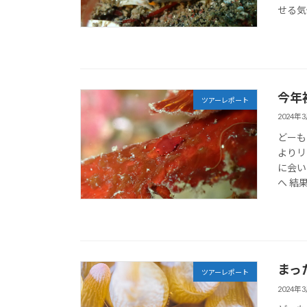
せる気候
今年初
ツアーレポート
2024年
どーも
よりリ
に会い
へ 結果
まっ
ツアーレポート
2024年