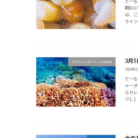
どーも
期BI
は、ご
ライン作
3月5
ゴマちゃんダイバーズの日常
2024年
どーも
ャーダ
らカレ
づ […]