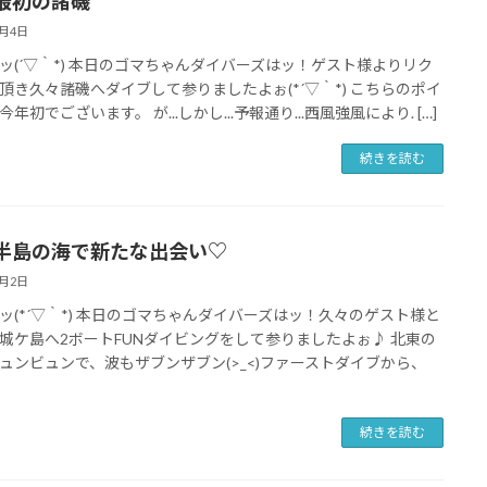
最初の諸磯
3月4日
ッ(´▽｀*) 本日のゴマちゃんダイバーズはッ！ゲスト様よりリク
頂き久々諸磯へダイブして参りましたよぉ(*´▽｀*) こちらのポイ
年初でございます。 が...しかし...予報通り...西風強風により. […]
続きを読む
半島の海で新たな出会い♡
3月2日
ッ(*´▽｀*) 本日のゴマちゃんダイバーズはッ！久々のゲスト様と
城ケ島へ2ボートFUNダイビングをして参りましたよぉ♪ 北東の
ュンビュンで、波もザブンザブン(>_<)ファーストダイブから、
続きを読む