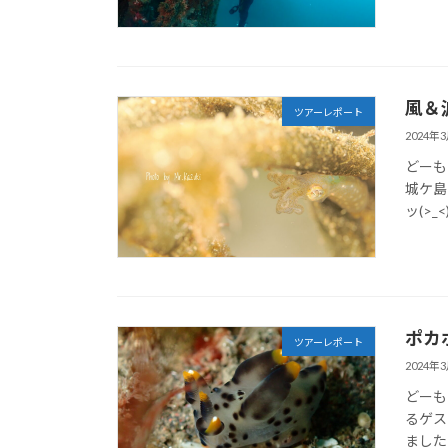
風＆
ツアーレポート
2024年
どーも
城ケ島
ッ(>_
ポカ
ツアーレポート
2024年
どーも
るゲス
ました