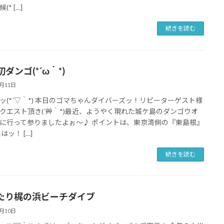
(* […]
続きを読む
ダンゴ(*´ω｀*)
3月11日
ッ(*´▽｀*) 本日のゴマちゃんダイバーズッ！リピーターゲスト様
クエスト頂き(´艸｀*)最近、ようやく現れた城ケ島のダンゴウオ
に行って参りましたよぉ～♪ ポイントは、東京湾側の『東島根』
はッ！ […]
続きを読む
たり梶の浜ビーチダイブ
3月10日