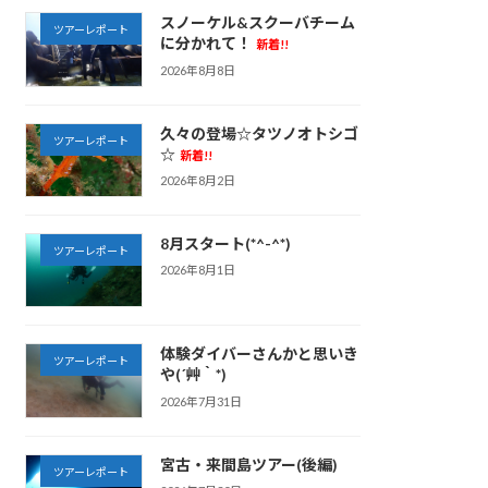
スノーケル&スクーバチーム
ツアーレポート
に分かれて！
新着!!
2026年8月8日
久々の登場☆タツノオトシゴ
ツアーレポート
☆
新着!!
2026年8月2日
8月スタート(*^-^*)
ツアーレポート
2026年8月1日
体験ダイバーさんかと思いき
ツアーレポート
や(´艸｀*)
2026年7月31日
宮古・来間島ツアー(後編)
ツアーレポート