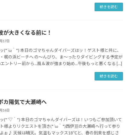
続きを読む
波が大きくなる前に！
3月17日
ッ(*´ω｀*) 本日のゴマちゃんダイバーズはッ！ゲスト様と共に、
・梶の浜ビーチへ の～んびり、ま～ったりダイビングする予定が
<)エントリー前から...風＆波が強まり始め...午後もっと悪くなる […]
続きを読む
ポカ陽気で大瀬崎へ
3月16日
ッ(*´▽｀*) 本日のゴマちゃんダイバーズは！いつもご参加頂いて
ト様よりリクエストを頂き(*´ω｀*)西伊豆の大瀬崎へ行って参り
よぉ♪ 天候は晴天。気温もマックス18℃と、春の到来を感じさ