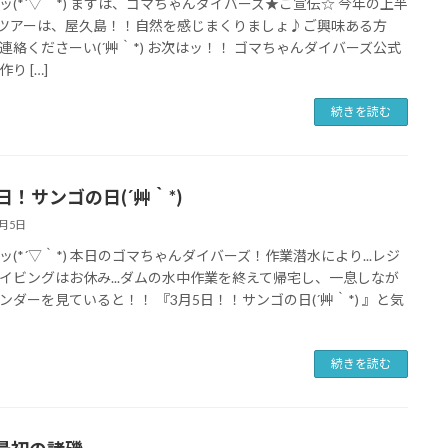
ッ(*´▽｀*) まずは、ゴマちゃんダイバーズ★ご宣伝☆ 今年の上半
Gツアーは、屋久島！！自然を感じまくりましょ♪ご興味ある方
連絡くださーい(´艸｀*) お次はッ！！ ゴマちゃんダイバーズ公式
り […]
続きを読む
日！サンゴの日(´艸｀*)
3月5日
ッ(*´▽｀*) 本日のゴマちゃんダイバーズ！作業潜水により...レジ
イビングはお休み...ダムの水中作業を終えて帰宅し、一息しなが
ンダーを見ていると！！ 『3月5日！！サンゴの日(´艸｀*) 』と気
続きを読む