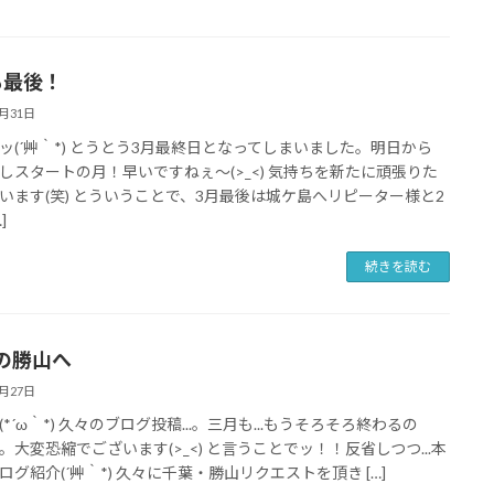
も最後！
3月31日
ッ(´艸｀*) とうとう3月最終日となってしまいました。明日から
しスタートの月！早いですねぇ～(>_<) 気持ちを新たに頑張りた
います(笑) とういうことで、3月最後は城ケ島へリピーター様と2
]
続きを読む
の勝山へ
3月27日
*´ω｀*) 久々のブログ投稿...。三月も...もうそろそろ終わるの
。大変恐縮でございます(>_<) と言うことでッ！！反省しつつ...本
ログ紹介(´艸｀*) 久々に千葉・勝山リクエストを頂き […]