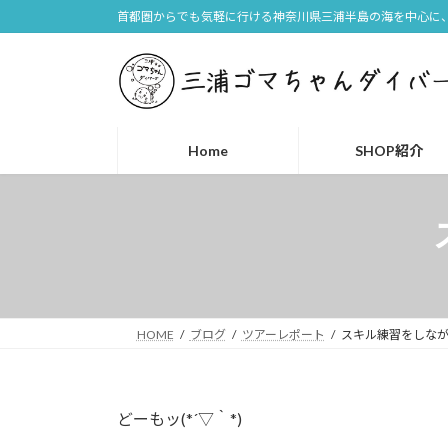
コ
ナ
首都圏からでも気軽に行ける神奈川県三浦半島の海を中心に、
ン
ビ
テ
ゲ
ン
ー
ツ
シ
へ
ョ
Home
SHOP紹介
ス
ン
キ
に
ッ
移
プ
動
HOME
ブログ
ツアーレポート
スキル練習をしながらも
どーもッ(*´▽｀*)