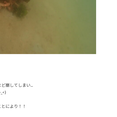
崩してしまい...
<)
ことにより！！