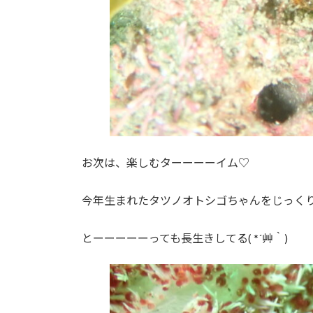
お次は、楽しむターーーーイム♡
今年生まれたタツノオトシゴちゃんをじっく
とーーーーーっても長生きしてる( *´艸｀)