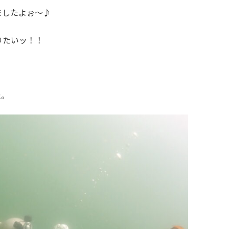
ましたよぉ～♪
りたいッ！！
た。