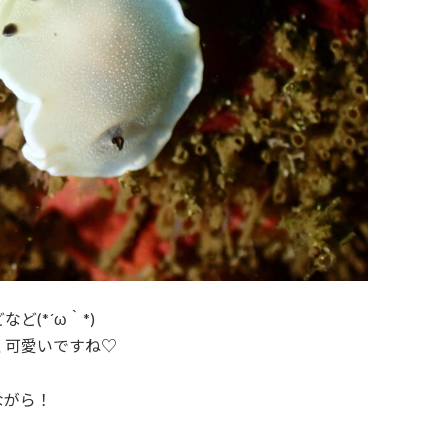
(*´ω｀*)
く可愛いですね♡
ながら！