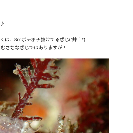
ぉ♪
は、8ｍボチボチ抜けてる感じ(´艸｀*)
.さむさむな感じではありますが！