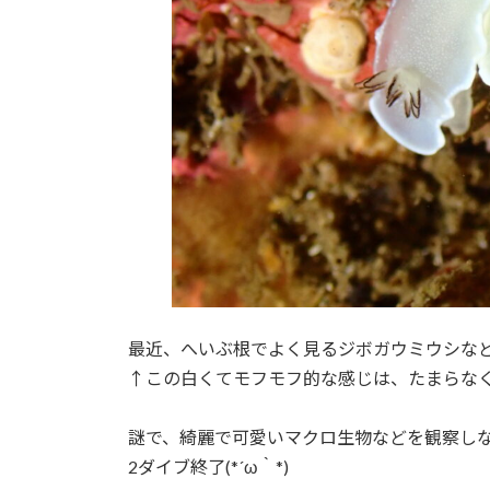
最近、へいぶ根でよく見るジボガウミウシなどなど
↑この白くてモフモフ的な感じは、たまらな
謎で、綺麗で可愛いマクロ生物などを観察し
2ダイブ終了(*´ω｀*)