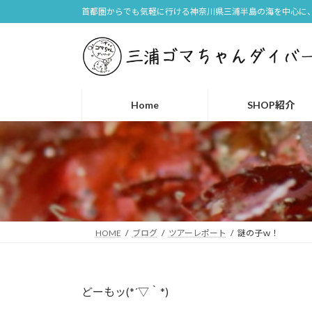
コ
ナ
首都圏からでも気軽に行ける神奈川県三浦半島の海を中心に、
ン
ビ
テ
ゲ
ン
ー
ツ
シ
へ
ョ
Home
SHOP紹介
ス
ン
キ
に
ッ
移
プ
動
HOME
ブログ
ツアーレポート
謎の子ｗ！
どーもッ(*´▽｀*)